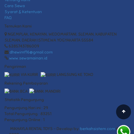
Cara Sewa
Syarat & Ketentuan
FAQ
Temukan Kami
NGEMPLAK, KENAYAN, WEDOMARTANI, SLEMAN, KABUPATEN
SLEMAN, DAERAH ISTIMEWA YOGYAKARTA 55584
6285743786009
dhewimf16@gmail.com
www.sewamainan.id
Pengiriman
VIA KURIR
LANGSUNG KE TOKO
Rekening Pembayaran
Statistik Pengunjung
Pengunjung Hari ini : 29
Total Pengunjung : 83251
Pengunjung Online : 1
MIKHAYLA RENTAL TOYS - Develop by
berkahsistem.com
©