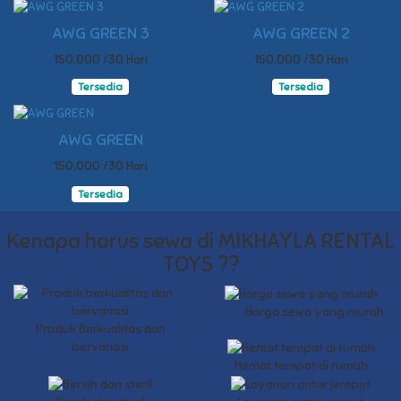
AWG GREEN 3
AWG GREEN 2
150,000 /30 Hari
150,000 /30 Hari
Tersedia
Tersedia
AWG GREEN
150,000 /30 Hari
Tersedia
Kenapa harus sewa di MIKHAYLA RENTAL
TOYS ??
Harga sewa yang murah
Produk Berkualitas dan
bervariasi
Hemat tempat di rumah