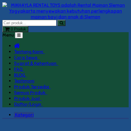
0 Produk
Menu
Tentang Kami
Cara Sewa
Syarat & Ketentuan
FAQ
BLOG
Testimoni
Produk Tersedia
Semua Produk
Produk Jual
Daftar/Login
Kategori