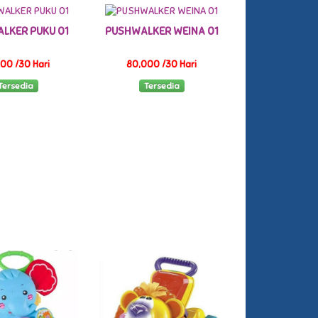
LKER PUKU 01
PUSHWALKER WEINA 01
00 /30 Hari
80,000 /30 Hari
Tersedia
Tersedia