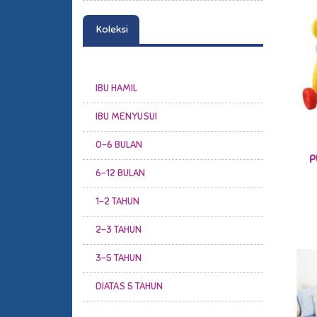
Koleksi
IBU HAMIL
IBU MENYUSUI
0-6 BULAN
P
6-12 BULAN
1-2 TAHUN
2-3 TAHUN
3-5 TAHUN
DIATAS 5 TAHUN