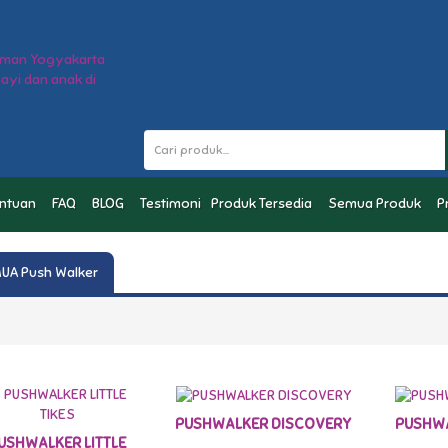
entuan
FAQ
BLOG
Testimoni
Produk Tersedia
Semua Produk
P
UA Push Walker
TERSEDIA
PUSHWALKER DISCOVERY
PUSHWA
USHWALKER LITTLE