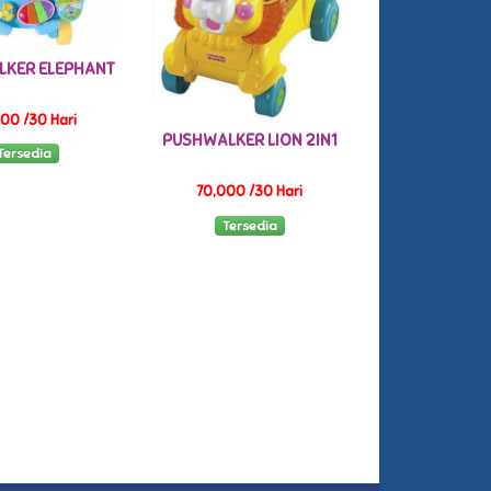
KER ELEPHANT
00 /30 Hari
PUSHWALKER LION 2IN1
Tersedia
70,000 /30 Hari
Tersedia