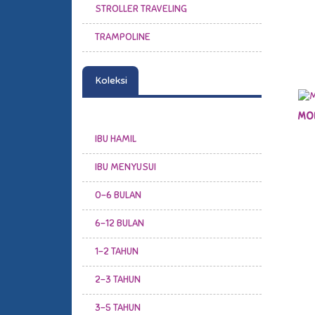
STROLLER TRAVELING
TRAMPOLINE
Koleksi
MOB
IBU HAMIL
IBU MENYUSUI
0-6 BULAN
6-12 BULAN
1-2 TAHUN
2-3 TAHUN
3-5 TAHUN