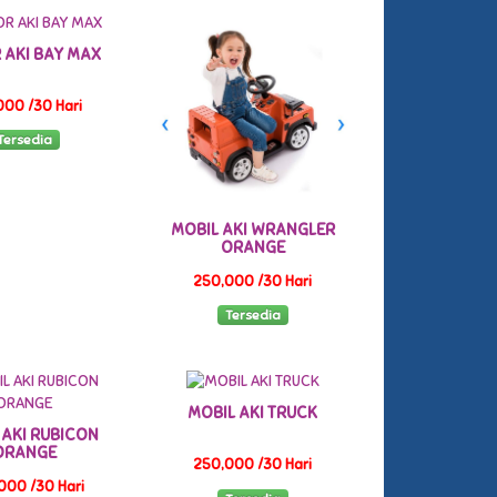
 AKI BAY MAX
000 /30 Hari
Tersedia
MOBIL AKI WRANGLER
ORANGE
250,000 /30 Hari
Tersedia
MOBIL AKI TRUCK
 AKI RUBICON
ORANGE
250,000 /30 Hari
000 /30 Hari