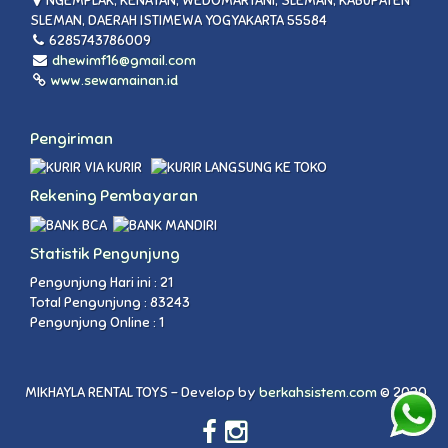
NGEMPLAK, KENAYAN, WEDOMARTANI, SLEMAN, KABUPATEN
SLEMAN, DAERAH ISTIMEWA YOGYAKARTA 55584
6285743786009
dhewimf16@gmail.com
www.sewamainan.id
Pengiriman
VIA KURIR
LANGSUNG KE TOKO
Rekening Pembayaran
Statistik Pengunjung
Pengunjung Hari ini : 21
Total Pengunjung : 83243
Pengunjung Online : 1
MIKHAYLA RENTAL TOYS - Develop by
berkahsistem.com
© 2020