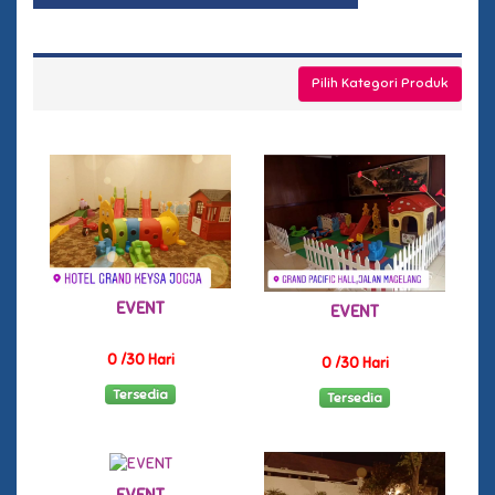
TERSEDIA
Pilih Kategori Produk
EVENT
EVENT
0 /30 Hari
0 /30 Hari
Tersedia
Tersedia
EVENT