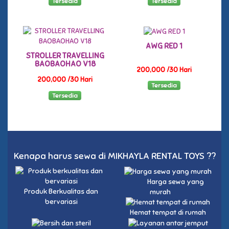
Tersedia
Tersedia
AWG RED 1
STROLLER TRAVELLING
BAOBAOHAO V18
200,000 /30 Hari
200,000 /30 Hari
Tersedia
Tersedia
Kenapa harus sewa di MIKHAYLA RENTAL TOYS ??
Harga sewa yang
Produk Berkualitas dan
murah
bervariasi
Hemat tempat di rumah