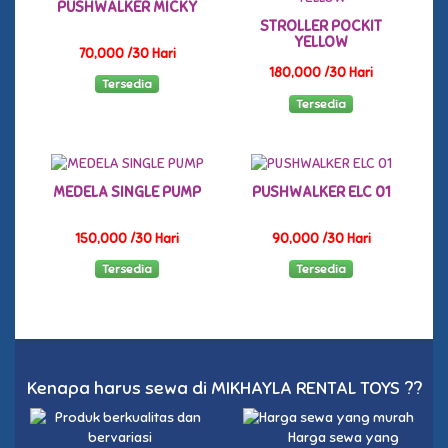
PUSHWALKER MICKY
STROLLER POCKIT
YELLOW
70,000 /30 Hari
180,000 /30 Hari
Tersedia
Tersedia
MEDELA SINGLE PUMP
PUSHWALKER ELC 01
150,000 /30 Hari
90,000 /30 Hari
Tersedia
Tersedia
Kenapa harus sewa di MIKHAYLA RENTAL TOYS ??
Harga sewa yang