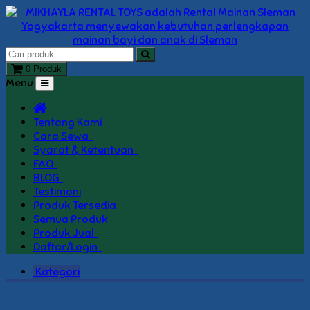
0 Produk
Menu
Tentang Kami
Cara Sewa
Syarat & Ketentuan
FAQ
BLOG
Testimoni
Produk Tersedia
Semua Produk
Produk Jual
Daftar/Login
Kategori